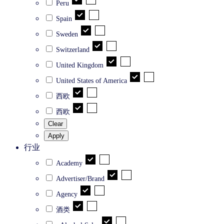
Peru
Spain
Sweden
Switzerland
United Kingdom
United States of America
西欧
西欧
Clear
Apply
行业
Academy
Advertiser/Brand
Agency
酒类