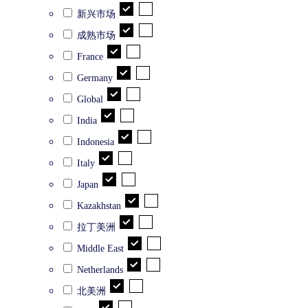
新兴市场
成熟市场
France
Germany
Global
India
Indonesia
Italy
Japan
Kazakhstan
拉丁美洲
Middle East
Netherlands
北美洲