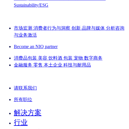
Sustainability/ESG
IQ Brief 简讯： 立即注册
市场监测
消费者行为与洞察
创新
品牌与媒体
分析咨询
与业务激活
Become an NIQ partner
消费品包装
美容
饮料酒
包装
宠物
数字商务
金融服务
零售
本土企业
科技与耐用品
了解我们的成功案例
请联系我们
所有职位
解决方案
行业